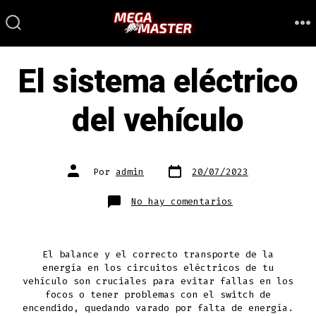
Saltar
al
ALTERNAR
M
LA
contenido
BÚSQUEDA
El sistema eléctrico
del vehículo
Fecha
Autor
Por
admin
20/07/2023
de
de
publicación
la
entrada
en
No hay comentarios
El
sistema
eléctrico
del
vehículo
El balance y el correcto transporte de la
energía en los circuitos eléctricos de tu
vehículo son cruciales para evitar fallas en los
focos o tener problemas con el switch de
encendido, quedando varado por falta de energía.