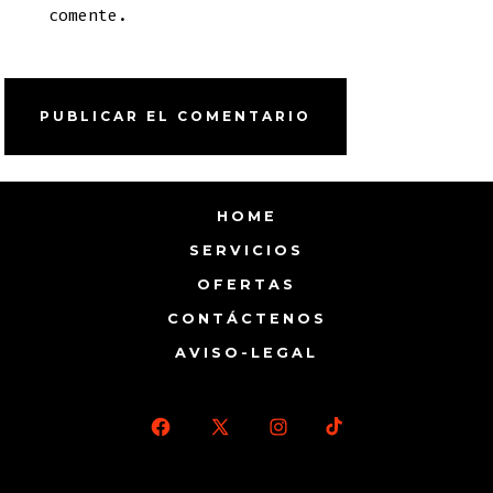
comente.
HOME
SERVICIOS
OFERTAS
CONTÁCTENOS
AVISO-LEGAL
Abrir
Abrir
Abrir
Abrir
Facebook
X
Instagram
TikTok