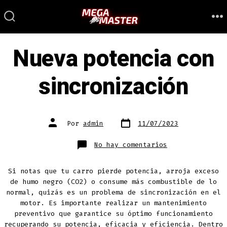
Saltar
al
ALTERNAR
M
LA
contenido
BÚSQUEDA
Nueva potencia con
sincronización
Fecha
Autor
Por
admin
11/07/2023
de
de
publicación
la
entrada
en
No hay comentarios
Nueva
potencia
con
sincronización
Si notas que tu carro pierde potencia, arroja exceso
de humo negro (CO2) o consume más combustible de lo
normal, quizás es un problema de sincronización en el
motor. Es importante realizar un mantenimiento
preventivo que garantice su óptimo funcionamiento
recuperando su potencia, eficacia y eficiencia. Dentro