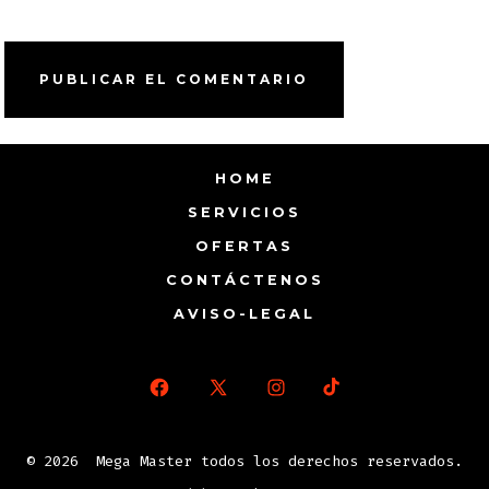
HOME
SERVICIOS
OFERTAS
CONTÁCTENOS
AVISO-LEGAL
Abrir
Abrir
Abrir
Abrir
Facebook
X
Instagram
TikTok
© 2026
Mega Master todos los derechos reservados.
en
en
en
en