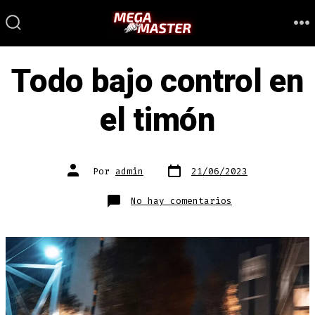
Saltar
al
ALTERNAR
M
LA
contenido
BÚSQUEDA
Todo bajo control en
el timón
Fecha
Autor
Por
admin
21/06/2023
de
de
publicación
la
entrada
en
No hay comentarios
Todo
bajo
control
en
el
timón